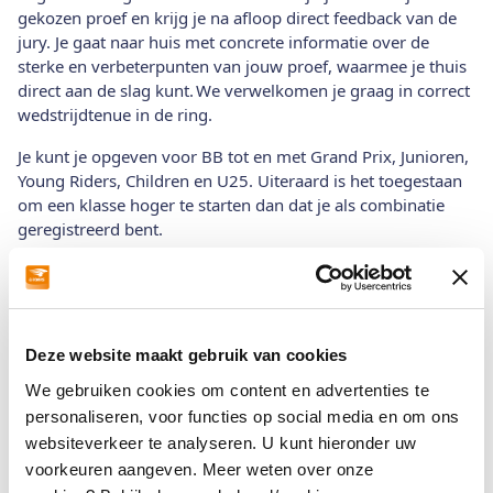
gekozen proef en krijg je na afloop direct feedback van de
jury. Je gaat naar huis met concrete informatie over de
sterke en verbeterpunten van jouw proef, waarmee je thuis
direct aan de slag kunt. We verwelkomen je graag in correct
wedstrijdtenue in de ring.
Je kunt je opgeven voor BB tot en met Grand Prix, Junioren,
Young Riders, Children en U25. Uiteraard is het toegestaan
om een klasse hoger te starten dan dat je als combinatie
geregistreerd bent.
De kosten per proefje bedragen € 14,50. Aanmelden is
mogelijk via het
.
online aanmeldformulier
NHC oefenspringen
Zelfstandig of onder begeleiding van een gediplomeerd
Deze website maakt gebruik van cookies
instructeur kun je één of meerdere parcoursen springen.
We gebruiken cookies om content en advertenties te
Het oefenspringen is voor iedereen, je kunt je opgeven van
personaliseren, voor functies op social media en om ons
0.30 tot en met 1.50. Je mag een hoogte lager of hoger
starten dan de officiële hoogte waarin je als combinatie
websiteverkeer te analyseren. U kunt hieronder uw
startgerechtigd bent.
voorkeuren aangeven. Meer weten over onze
De kosten bedragen € 12,50 per parcours (zelfstandig) en €