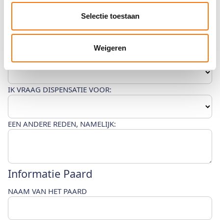
Selectie toestaan
E-MAILADRES
IK VRAAG DISPENSATIE AAN VOOR DE VOLGENDE
Weigeren
DISCIPLINE:
IK VRAAG DISPENSATIE VOOR:
EEN ANDERE REDEN, NAMELIJK:
Informatie Paard
NAAM VAN HET PAARD