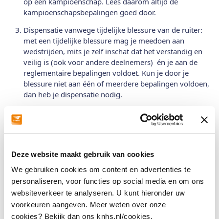
op een kampioenschap. Lees daarom altijd de
kampioenschapsbepalingen goed door.
Dispensatie vanwege tijdelijke blessure van de ruiter:
met een tijdelijke blessure mag je meedoen aan
wedstrijden, mits je zelf inschat dat het verstandig en
veilig is (ook voor andere deelnemers) én je aan de
reglementaire bepalingen voldoet. Kun je door je
blessure niet aan één of meerdere bepalingen voldoen,
dan heb je dispensatie nodig.
Dispensatie vanwege een blijvende beperking van de
ruiter: Heb je een lichamelijke beperking die blijvend is
en wil je graag gebruiken maken van hulpmiddelen
tijdens het rijden van dressuur- of menwedstrijden?
Deze website maakt gebruik van cookies
.
Vraag dan een classificatiekeuring aan
We gebruiken cookies om content en advertenties te
De procedure
personaliseren, voor functies op social media en om ons
Voor de afhandeling staat maximaal 20 werkdagen, maar
websiteverkeer te analyseren. U kunt hieronder uw
we doen natuurlijk ons best om je aanvraag veel sneller af
voorkeuren aangeven. Meer weten over onze
te handelen. Als we je verzoek honoreren, dan gaat je
cookies? Bekijk dan ons knhs.nl/cookies.