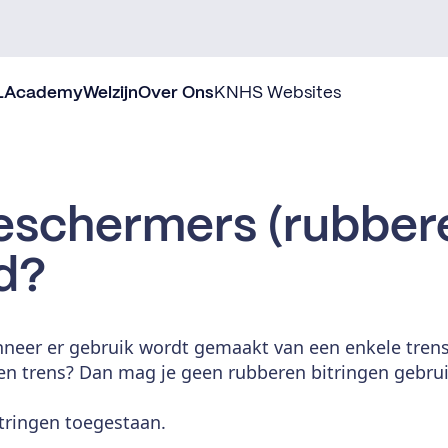
L
Academy
Welzijn
Over Ons
KNHS Websites
schermers (rubbere
jd?
anneer er gebruik wordt gemaakt van een enkele trens
g en trens? Dan mag je geen rubberen bitringen gebru
itringen toegestaan.