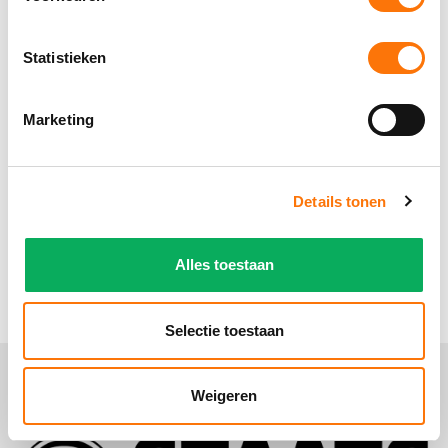
Online innen inschrijfgeld
Statistieken
Vanwege medische reden kan ik niet meer
starten. Kan ik restitutie krijgen op de startpas?
Marketing
Is het mogelijk om automatische incasso in te
stellen?
Details tonen
Hoe kan ik mijn rekeningnummer wijzigen bij de
Alles toestaan
KNHS?
Selectie toestaan
Weigeren