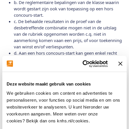
b. De reglementaire bepalingen van de klasse waarin
wordt gestart zijn ook van toepassing op een hors
concours-start.
c. De behaalde resultaten in de proef van de
desbetreffende combinatie mogen niet in de uitslag
van de rubriek opgenomen worden c.q. niet in
aanmerking komen vaan een prijs, of voor toekenning
van winst en/of verliespunten.
d. Aan een hors concours-start kan geen enkel recht
worden ontleend met betrekking tot de klasse-indeling
van de desbetreffende combinatie.
e. Wanneer een deelnemer in een rubriek waarin
overeenkomstig de bepalingen van het
Deze website maakt gebruik van cookies
vraagprogramma slechts met één paard per deelnemer
mag worden gestart, daarnaast een tweede en
We gebruiken cookies om content en advertenties te
eventueel derde paard hors concours wenst te rijden
personaliseren, voor functies op social media en om ons
met toestemming van de wedstrijdorganisatie, moet
websiteverkeer te analyseren. U kunt hieronder uw
het paard waarmee aan de wedstrijd deelgenomen
voorkeuren aangeven. Meer weten over onze
wordt, altijd als eerste van de de deelnemers in die
cookies? Bekijk dan ons knhs.nl/cookies.
rubriek te rijden paarden gestart worden.
f. Combinaties die één of meerdere malen horse