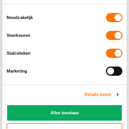
concours (buiten mededinging) willen starten, dienen
Toestemmingsselectie
dit op het inschrijfformulier te vermelden.
Noodzakelijk
Voorkeuren
Meedoen aan wedstrijden
Statistieken
Ik heb een nieuw paard, wat mag ik starten in de
Marketing
dressuur?
Hoe vraag ik een FEI-paspoort aan?
Details tonen
Wanneer mag je in zomertenue rijden?
Alles toestaan
Algemeen Wedstrijdreglement