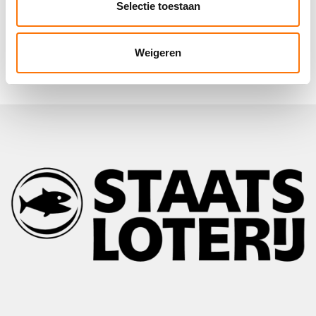
Selectie toestaan
Ik wil KNHS-wedstrijden rijden, welk
lidmaatschap heb ik nodig?
Weigeren