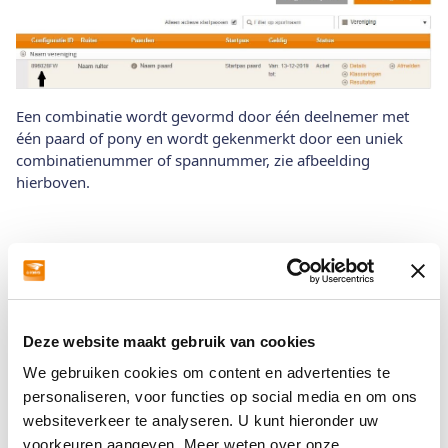
Een combinatie wordt gevormd door één deelnemer met
één paard of pony en wordt gekenmerkt door een uniek
combinatienummer of spannummer, zie afbeelding
hierboven.
Mijn KNHS
Hoe maak ik een account aan in Mijn KNHS?
Deze website maakt gebruik van cookies
We gebruiken cookies om content en advertenties te
Hoe registreer ik een nieuw paard in Mijn
personaliseren, voor functies op social media en om ons
KNHS?
websiteverkeer te analyseren. U kunt hieronder uw
voorkeuren aangeven. Meer weten over onze