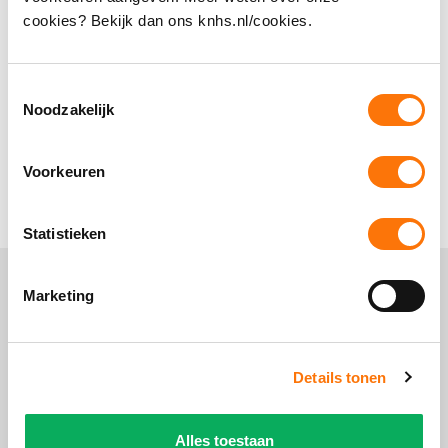
cookies? Bekijk dan ons knhs.nl/cookies.
Ik kan niet inloggen in Mijn KNHS
Hoe koppel ik een account in Mijn KNHS?
Toestemmingsselectie
Noodzakelijk
Ik wil mijn Mijn KNHS- account opzeggen, hoe
doe ik dit?
Voorkeuren
Statistieken
Marketing
Details tonen
Alles toestaan