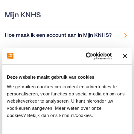
Mijn KNHS
Hoe maak ik een account aan in Mijn KNHS?
Waar vind ik een ponymeter?
Hoe vaak kan ik een dag of maand startpas
Deze website maakt gebruik van cookies
aanvragen?
We gebruiken cookies om content en advertenties te
personaliseren, voor functies op social media en om ons
Algemene Voorwaarden mbt lidmaatschap,
websiteverkeer te analyseren. U kunt hieronder uw
startpas, inschrijvingen en deelname aan
voorkeuren aangeven. Meer weten over onze
wedstrijden.
cookies? Bekijk dan ons knhs.nl/cookies.
Hoe vraag ik een startpas aan? (How to apply