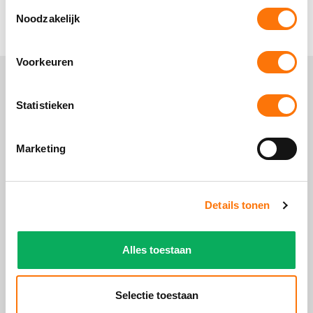
for a startpass)
Toestemmingsselectie
Noodzakelijk
Voorkeuren
Statistieken
Marketing
Details tonen
Alles toestaan
Selectie toestaan