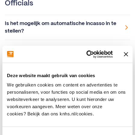
Officials
Is het mogelijk om automatische incasso in te
stellen?
Algemene Voorwaarden mbt lidmaatschap,
startpas, inschrijvingen en deelname aan
wedstrijden.
Deze website maakt gebruik van cookies
Verzekeringen voor sportaanbieders
We gebruiken cookies om content en advertenties te
personaliseren, voor functies op social media en om ons
Hoe wijzig ik een bestuursfunctie in Mijn KNHS?
websiteverkeer te analyseren. U kunt hieronder uw
voorkeuren aangeven. Meer weten over onze
cookies? Bekijk dan ons knhs.nl/cookies.
Ik verricht zowel bij de KNHS als bij andere
(paardensport)verenigingen en/of organisaties
vrijwilligerswerk. Kan dit?
Toestemmingsselectie