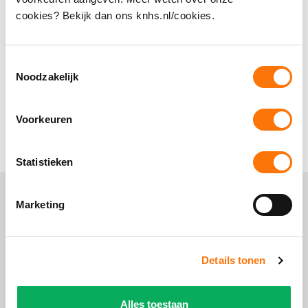
Algemene Voorwaarden mbt lidmaatschap,
cookies? Bekijk dan ons knhs.nl/cookies.
startpas, inschrijvingen en deelname aan
wedstrijden.
Toestemmingsselectie
Noodzakelijk
Hoe vind ik de bijscholingen?
Wat is de vergoeding voor vrijwilligers?
Voorkeuren
Statistieken
Marketing
Details tonen
Alles toestaan