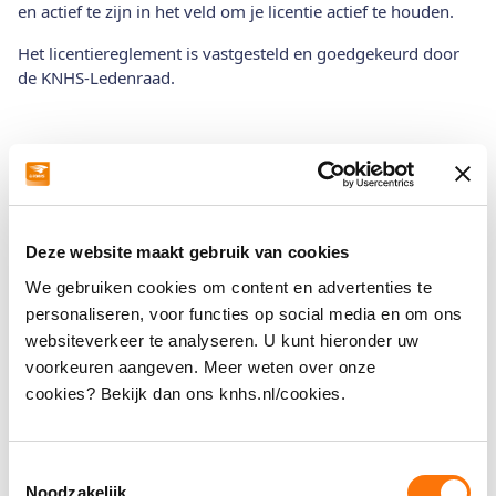
en actief te zijn in het veld om je licentie actief te houden.
Het licentiereglement is vastgesteld en goedgekeurd door
de KNHS-Ledenraad.
Officials
Algemene Voorwaarden mbt lidmaatschap,
Deze website maakt gebruik van cookies
startpas, inschrijvingen en deelname aan
We gebruiken cookies om content en advertenties te
wedstrijden.
personaliseren, voor functies op social media en om ons
websiteverkeer te analyseren. U kunt hieronder uw
voorkeuren aangeven. Meer weten over onze
Hoe vind ik de bijscholingen?
cookies? Bekijk dan ons knhs.nl/cookies.
Wat is de vergoeding voor vrijwilligers?
Toestemmingsselectie
Noodzakelijk