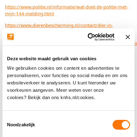
https://www.politie.nl/informatie/wat-doet-de-politie-met-
mijn-144-melding.html
https://www.dierenbescherming.nl/contact/dier-in-
nood/meld-dierenleed
https://www.vertrouwensloketwelzijnlandbouwhuisdieren.nl/
Deze website maakt gebruik van cookies
We gebruiken cookies om content en advertenties te
personaliseren, voor functies op social media en om ons
Downloads
websiteverkeer te analyseren. U kunt hieronder uw
voorkeuren aangeven. Meer weten over onze
cookies? Bekijk dan ons knhs.nl/cookies.
Paarden en pony's
Toestemmingsselectie
Noodzakelijk
Mijn paard heeft een buitenlands
paardenpaspoort, wat nu?