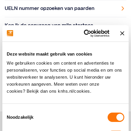
UELN nummer opzoeken van paarden
Kan ik de aanvraag van mijn startpas
annuleren?
Ik heb een buitenlands paardenpaspoort, hoe
Deze website maakt gebruik van cookies
kan ik de eigenaar hierin wijzigen?
We gebruiken cookies om content en advertenties te
personaliseren, voor functies op social media en om ons
Ik ben van vereniging gewisseld, maar mijn
websiteverkeer te analyseren. U kunt hieronder uw
startpas staat nog op de oude
voorkeuren aangeven. Meer weten over onze
verenigingsnaam. Hoe pas ik dit aan?
cookies? Bekijk dan ons knhs.nl/cookies.
Toestemmingsselectie
Noodzakelijk