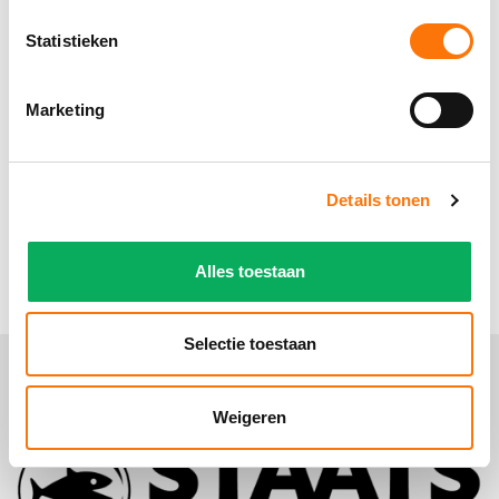
Statistieken
Wanneer mag je in zomertenue rijden?
Marketing
Welke dressuurproeven zijn er? En waar vind ik
de protocollen?
Details tonen
Wanneer heb ik één of meerdere winstpunt(en)
in de B t/m M2 dressuur?
Alles toestaan
Selectie toestaan
Weigeren