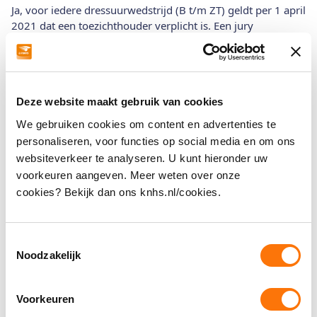
Ja, voor iedere dressuurwedstrijd (B t/m ZT) geldt per 1 april
2021 dat een toezichthouder verplicht is. Een jury
beoordeelt de proef in de wedstrijdbaan en kan dan niet
tegelijkertijd toezichthouden op het voorterrein. Dit is dan
juist de reden om een toezichthouder in te zetten. Bij
Bixiewedstrijden en/of impuls en oefendressuur is een
Deze website maakt gebruik van cookies
toezichthouder niet verplicht.
We gebruiken cookies om content en advertenties te
Meer informatie voor wedstrijdorganisaties vind je hier.
personaliseren, voor functies op social media en om ons
websiteverkeer te analyseren. U kunt hieronder uw
voorkeuren aangeven. Meer weten over onze
Wedstrijden
cookies? Bekijk dan ons knhs.nl/cookies.
Ik heb een nieuw paard, wat mag ik starten in de
Toestemmingsselectie
Noodzakelijk
dressuur?
Vanaf welke leeftijd mag je bij de paarden
Voorkeuren
rijden?