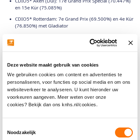
CDIO5* Aken (Dui): 17e Grand Prix Special (70.447%)
en 15e Kür (75.085%)
CDIO5* Rotterdam: 7e Grand Prix (69.500%) en 4e Kür
(76.850%) met Gladiator
CDI3* Exloo: 3e Grand Prix Special (70.277%) met
Gladiator
CDIO4* Lier (Bel): 9e Kür (73.510%) Gladiator
Deze website maakt gebruik van cookies
CDIO5* Compiègne (Fra): 8e Kür (71.305%) met
Gladiator
We gebruiken cookies om content en advertenties te
personaliseren, voor functies op social media en om ons
2024:
websiteverkeer te analyseren. U kunt hieronder uw
CDI5* Frankfurt (Dui): 5e Grand Prix (71.196%) met
voorkeuren aangeven. Meer weten over onze
Gladiator
cookies? Bekijk dan ons knhs.nl/cookies.
CDI3* Kronenberg: 3e Kür (72.755%) met Gladiator
Toestemmingsselectie
2023:
Noodzakelijk
CDI3* Leeuwarden: 2e Grand Prix (68.783%) en 4e Kür