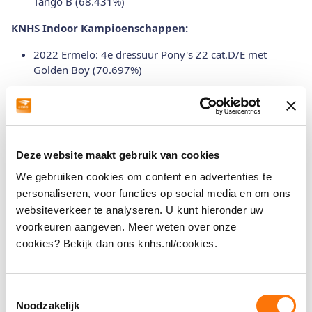
Tango B (68.431%)
KNHS Indoor Kampioenschappen:
2022 Ermelo: 4e dressuur Pony's Z2 cat.D/E met
Golden Boy (70.697%)
KNHS-Anemone Horse Trucks Cup:
2024 Reuver: 2e Junioren met Juan Tango B (68.586%)
2022 Someren: 3e Pony's met Golden Boy (67.667%)
Deze website maakt gebruik van cookies
Overige:
We gebruiken cookies om content en advertenties te
personaliseren, voor functies op social media en om ons
2026:
websiteverkeer te analyseren. U kunt hieronder uw
CDI-Y Exloo: 3e individuele proef (71.569%) en 5e Kür
voorkeuren aangeven. Meer weten over onze
(72.892%) met Juan Tango B
cookies? Bekijk dan ons knhs.nl/cookies.
CDN Den Bosch: 4e ZZ-Licht Kür (73.500%) met Juan
Tango B
Toestemmingsselectie
Noodzakelijk
2025: