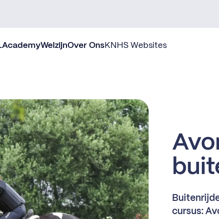
L
Academy
Welzijn
Over Ons
KNHS Websites
Avon
bui
Buitenrijd
cursus: Av