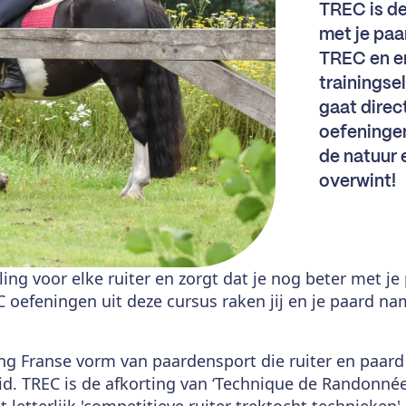
TREC is de
met je paa
TREC en er
trainingse
gaat direc
oefeningen
de natuur 
overwint!
eling voor elke ruiter en zorgt dat je nog beter met 
oefeningen uit deze cursus raken jij en je paard nam
ng Franse vorm van paardensport die ruiter en paard 
. TREC is de afkorting van ‘Technique de Randonné
letterlijk 'competitieve ruiter trektocht technieken'.