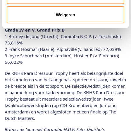
73,397%
2 Frank Hosmar (Haarle), Alphaville (v. Sandreo) 71,474%
Weigeren
3 Frank Hosmar (Haarle), Guetta (v. Sandreo) 67,436%
Grade IV en V, Grand Prix B
1 Britney de Jong (Utrecht), Caramba N.O.P. (v. Tuschinski)
73,816%
2 Frank Hosmar (Haarle), Alphaville (v. Sandreo) 72,039%
3 Joyce Schuchhard (Amsterdam), Hustler F (v. Florencio)
66,622%
De KNHS Para Dressuur Trophy heeft als belangrijkste doel
het stimuleren van het aangepast sporten dressuur, zowel in
de breedte als in de topsport. De selectiewedstrijden komen
in aanmerking voor kadervorming. De KNHS Para Dressuur
Trophy bestaat uit meerdere selectiewedstrijden, twee
kwalificatiewedstrijden (op CDI Kronenberg en Jumping
Amsterdam) en wordt afgesloten met een finale op The
Dutch Masters.
Britney de Jong met Caramba N.O.P. Foto: Digishots