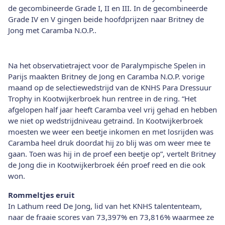
de gecombineerde Grade I, II en III. In de gecombineerde
Grade IV en V gingen beide hoofdprijzen naar Britney de
Jong met Caramba N.O.P..
Na het observatietraject voor de Paralympische Spelen in
Parijs maakten Britney de Jong en Caramba N.O.P. vorige
maand op de selectiewedstrijd van de KNHS Para Dressuur
Trophy in Kootwijkerbroek hun rentree in de ring. “Het
afgelopen half jaar heeft Caramba veel vrij gehad en hebben
we niet op wedstrijdniveau getraind. In Kootwijkerbroek
moesten we weer een beetje inkomen en met losrijden was
Caramba heel druk doordat hij zo blij was om weer mee te
gaan. Toen was hij in de proef een beetje op”, vertelt Britney
de Jong die in Kootwijkerbroek één proef reed en die ook
won.
Rommeltjes eruit
In Lathum reed De Jong, lid van het KNHS talententeam,
naar de fraaie scores van 73,397% en 73,816% waarmee ze