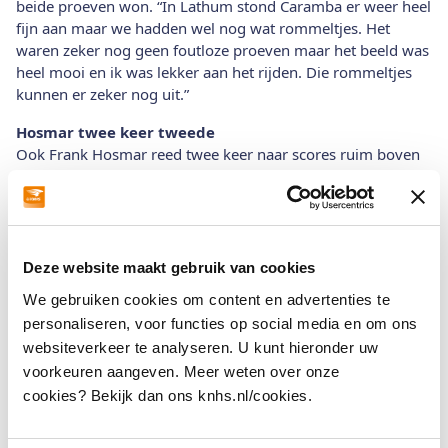
beide proeven won. “In Lathum stond Caramba er weer heel
fijn aan maar we hadden wel nog wat rommeltjes. Het
waren zeker nog geen foutloze proeven maar het beeld was
heel mooi en ik was lekker aan het rijden. Die rommeltjes
kunnen er zeker nog uit.”
Hosmar twee keer tweede
Ook Frank Hosmar reed twee keer naar scores ruim boven
de 70%. Met Alphaville werd hij twee keer tweede met
71,474% en 72,039%. Daarnaast werd Hosmar in de Grand
Prix A ook nog derde met Guetta. In de Grand Prix B was de
derde prijs voor Joyce Schuchhard met Hustler F.
Deze website maakt gebruik van cookies
Dubbele zege voor Van der Horst
We gebruiken cookies om content en advertenties te
In de gecombineerde Grade I, II en III was Rixt van der
Horst met Eisma's Royal Fonq N.O.P. een klasse apart. De
personaliseren, voor functies op social media en om ons
combinatie reed naar de topscores van 78,083% en
websiteverkeer te analyseren. U kunt hieronder uw
79,167% en won daarmee met afstand beide proeven. De
voorkeuren aangeven. Meer weten over onze
tweede plaatsen werden bezet door Tessa Baaijens-Van de
cookies? Bekijk dan ons knhs.nl/cookies.
Vrie met Happy Grace met 71,167% en Loes Cevaal met
Happy Hero II met 71,917%. Aniek Verploegh en Corneille