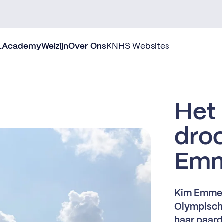
L
Academy
Welzijn
Over Ons
KNHS Websites
Het
dro
Em
Kim Emmen
Olympische
haar paard