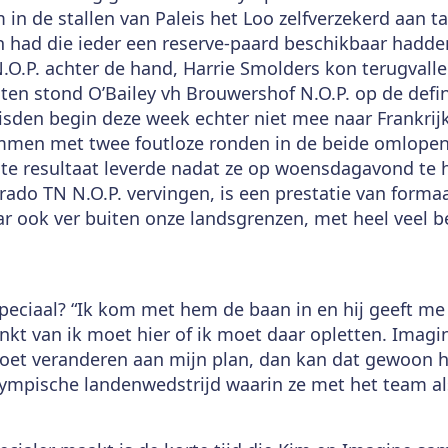
 in de stallen van Paleis het Loo zelfverzekerd aan t
ch had die ieder een reserve-paard beschikbaar hadd
O.P. achter de hand, Harrie Smolders kon terugvall
ten stond O’Bailey vh Brouwershof N.O.P. op de definit
isden begin deze week echter niet mee naar Frankr
mmen met twee foutloze ronden in de beide omlope
te resultaat leverde nadat ze op woensdagavond te 
ado TN N.O.P. vervingen, is een prestatie van formaa
ar ook ver buiten onze landsgrenzen, met heel veel 
eciaal? “Ik kom met hem de baan in en hij geeft me 
enkt van ik moet hier of ik moet daar opletten. Imagine
moet veranderen aan mijn plan, dan kan dat gewoon he
Olympische landenwedstrijd waarin ze met het team al