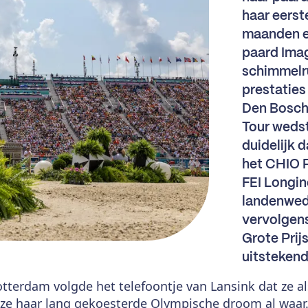
haar eerst
maanden er
paard Imag
schimmelru
prestaties
Den Bosch
Tour wedst
duidelijk 
het CHIO R
FEI Longin
landenwed
vervolgen
Grote Prij
uitstekend
erdam volgde het telefoontje van Lansink dat ze a
ze haar lang gekoesterde Olympische droom al waar