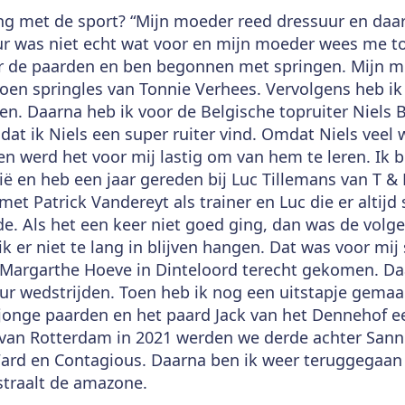
g met de sport? “Mijn moeder reed dressuur en daa
 was niet echt wat voor en mijn moeder wees me toe
r de paarden en ben begonnen met springen. Mijn 
 toen springles van Tonnie Verhees. Vervolgens heb ik
en. Daarna heb ik voor de Belgische topruiter Niels 
dat ik Niels een super ruiter vind. Omdat Niels veel
en werd het voor mij lastig om van hem te leren. Ik b
gië en heb een jaar gereden bij Luc Tillemans van T &
met Patrick Vandereyt als trainer en Luc die er altijd 
de. Als het een keer niet goed ging, dan was de vol
 er niet te lang in blijven hangen. Dat was voor mij 
de Margarthe Hoeve in Dinteloord terecht gekomen. Da
r wedstrijden. Toen heb ik nog een uitstapje gemaak
n jonge paarden en het paard Jack van het Dennehof e
s van Rotterdam in 2021 werden we derde achter San
rd en Contagious. Daarna ben ik weer teruggegaan 
 straalt de amazone.