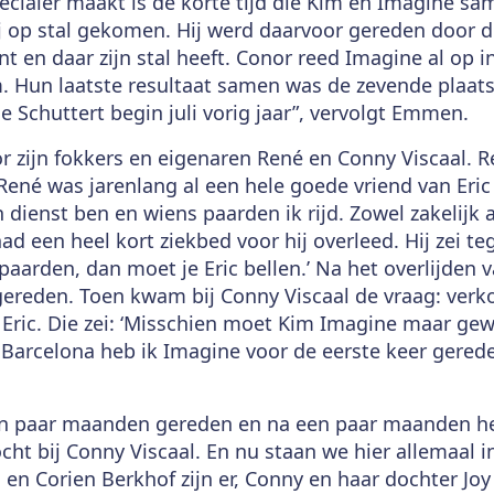
cialer maakt is de korte tijd die Kim en Imagine sam
ij op stal gekomen. Hij werd daarvoor gereden door d
t en daar zijn stal heeft. Conor reed Imagine al op i
. Hun laatste resultaat samen was de zevende plaats 
 Schuttert begin juli vorig jaar”, vervolgt Emmen.
r zijn fokkers en eigenaren René en Conny Viscaal. R
 René was jarenlang al een hele goede vriend van Eric 
dienst ben en wiens paarden ik rijd. Zowel zakelijk al
ad een heel kort ziekbed voor hij overleed. Hij zei teg
aarden, dan moet je Eric bellen.’ Na het overlijden 
ereden. Toen kwam bij Conny Viscaal de vraag: verko
Eric. Die zei: ‘Misschien moet Kim Imagine maar gew
n Barcelona heb ik Imagine voor de eerste keer gered
n paar maanden gereden en na een paar maanden hee
cht bij Conny Viscaal. En nu staan we hier allemaal in
ic en Corien Berkhof zijn er, Conny en haar dochter J