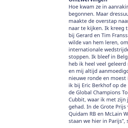
Hoe kwam ze in aanrakin
begonnen. Maar dressuur
maakte de overstap naa
naar te kijken. Ik kreeg
bij Gerard en Tim Franss
wilde van hem leren, om
internationale wedstrijd
stoppen. Ik bleef in Bel
heb ik heel veel geleerd 
en mij altijd aanmoedig
nieuwe ronde en moest ik
ik bij Eric Berkhof op 
de Global Champions Tou
Cubbit, waar ik met zij
gehad. In de Grote Prij
Quidam RB en McLain Wa
staan we hier in Parijs”,