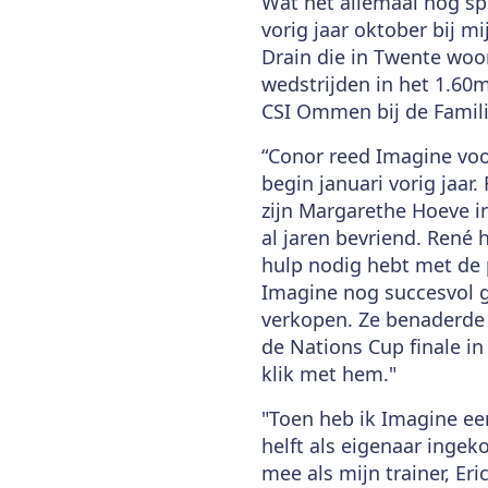
Wat het allemaal nog spe
vorig jaar oktober bij m
Drain die in Twente woon
wedstrijden in het 1.60m
CSI Ommen bij de Familie
“Conor reed Imagine voo
begin januari vorig jaar.
zijn Margarethe Hoeve in 
al jaren bevriend. René h
hulp nodig hebt met de p
Imagine nog succesvol g
verkopen. Ze benaderde 
de Nations Cup finale i
klik met hem."
"Toen heb ik Imagine ee
helft als eigenaar ingeko
mee als mijn trainer, Er