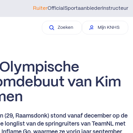
Ruiter
Official
Sportaanbieder
Instructeur
Zoeken
Mijn KNHS
 Olympische
omdebuut van Kim
men
 (29, Raamsdonk) stond vanaf december op de
 longlist van de springruiters van TeamNL met
 Inflame Go, waarmee ze vorig jaar september