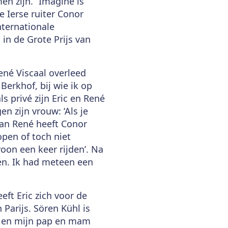
en zijn. “Imagine is
e Ierse ruiter Conor
nternationale
in de Grote Prijs van
ené Viscaal overleed
Berkhof, bij wie ik op
s privé zijn Eric en René
en zijn vrouw: ‘Als je
van René heeft Conor
pen of toch niet
oon een keer rijden’. Na
en. Ik had meteen een
ft Eric zich voor de
 Parijs. Sören Kühl is
oy en mijn pap en mam