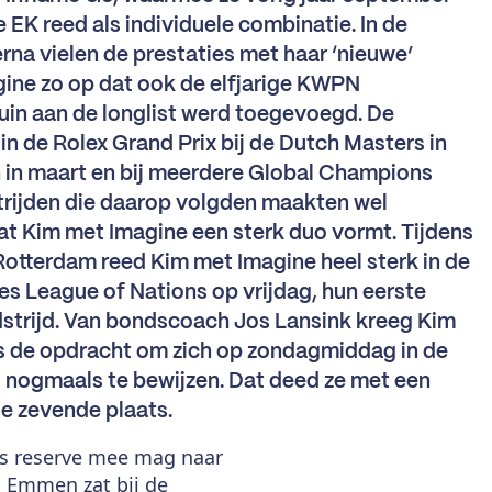
e EK reed als individuele combinatie. In de
na vielen de prestaties met haar ‘nieuwe’
ine zo op dat ook de elfjarige KWPN
in aan de longlist werd toegevoegd. De
 in de Rolex Grand Prix bij de Dutch Masters in
 in maart en bij meerdere Global Champions
rijden die daarop volgden maakten wel
dat Kim met Imagine een sterk duo vormt. Tijdens
otterdam reed Kim met Imagine heel sterk in de
es League of Nations op vrijdag, hun eerste
strijd. Van bondscoach Jos Lansink kreeg Kim
s de opdracht om zich op zondagmiddag in de
s nogmaals te bewijzen. Dat deed ze met een
e zevende plaats.
ls reserve mee mag naar
. Emmen zat bij de