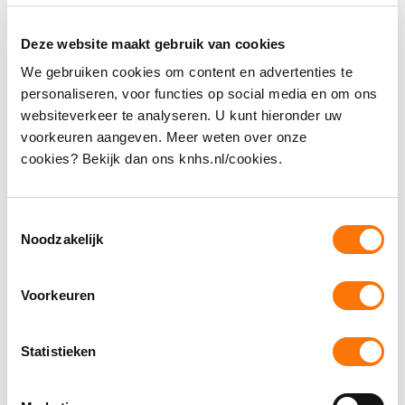
Zondag 6 oktober 2024 Udenhout (RV. Lambertus)
Deze website maakt gebruik van cookies
Zondag 17 november Bathmen (RV. Bathmen e.o.)
We gebruiken cookies om content en advertenties te
Kwalificatiewedstrijd vrijdag 29 november 2024 CDI
personaliseren, voor functies op social media en om ons
Kronenberg
websiteverkeer te analyseren. U kunt hieronder uw
Cyclus 2
voorkeuren aangeven. Meer weten over onze
cookies? Bekijk dan ons knhs.nl/cookies.
Zaterdag 14 december 2024 Kootwijkerbroek (RV.
Voorwaarts)
Toestemmingsselectie
Dinsdag 24 december 2024 Hellendoorn (RV.
Noodzakelijk
Hertruiters)
Zaterdag 4 januari 2025 Lathum (Hippisch Centrum
Voorkeuren
Lathum)
Kwalificatiewedstrijd zaterdag 25 januari 2025 Jumping
Amsterdam
Statistieken
Finale
- donderdag 13 maart 2025 Dutch Masters ‘s-