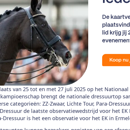
De kaartve
plaatsvindt
lid krijg j
evenemen
Koop nu 
aats van 25 tot en met 27 juli 2025 op het Nationaa
ze kampioenschap brengt de nationale dressuurtop s
iverse categorieën: ZZ-Zwaar, Lichte Tour, Para-Dressu
Dressuur de laatste observatiewedstrijd voor het EK 
a-Dressuur is het een observatie voor het EK in Ermel
gtepunten kunnen bezoekers genieten van een sfeer