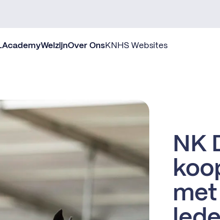
L
Academy
Welzijn
Over Ons
KNHS Websites
NK 
koo
met
led