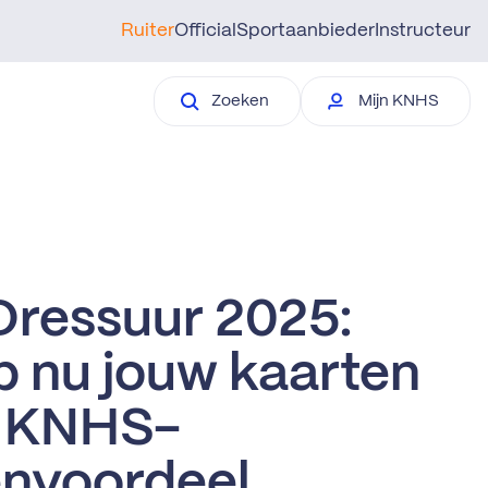
Ruiter
Official
Sportaanbieder
Instructeur
Zoeken
Mijn KNHS
Dressuur 2025:
p nu jouw kaarten
 KNHS-
envoordeel