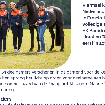
Viermaal k
Nederland
in Ermelo.
volledige 
EK Paradre
Horst en 
eerst in a
l 54 deelnemers verschenen in de ochtend voor de keu
an hen sprong het licht op groen voor deelname aan 
nd nog het paard van de Spanjaard Alejandro Nande I
keuring.
nders
oor de deelnemers en hun paarden de baanverkenning