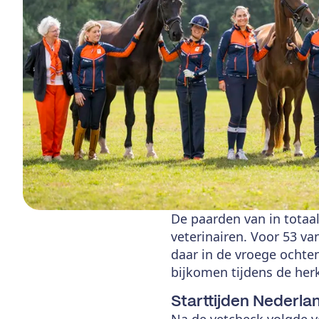
De paarden van in totaa
veterinairen. Voor 53 v
daar in de vroege ochte
bijkomen tijdens de her
Starttijden Nederla
Na de vetcheck volgde v