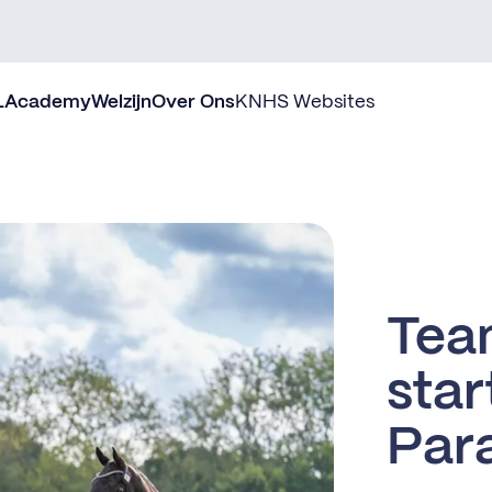
L
Academy
Welzijn
Over Ons
KNHS Websites
Tea
star
Par