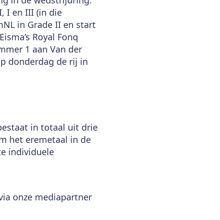
I en III (in die
mNL in Grade II en start
Eisma’s Royal Fonq
nummer 1 aan Van der
op donderdag de rij in
taat in totaal uit drie
om het eremetaal in de
e individuele
via onze mediapartner