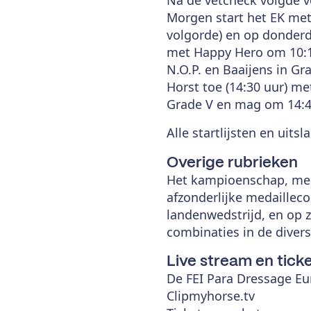
Morgen start het EK met d
volgorde) en op donderda
met Happy Hero om 10:18
N.O.P. en Baaijens in G
Horst toe (14:30 uur) met
Grade V en mag om 14:43
Alle startlijsten en uitsl
Overige rubrieken
Het kampioenschap, mede
afzonderlijke medaillec
landenwedstrijd, en op 
combinaties in de diver
Live stream en tick
De FEI Para Dressage E
Clipmyhorse.tv