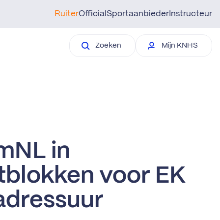
Ruiter
Official
Sportaanbieder
Instructeur
Zoeken
Mijn KNHS
mNL in
tblokken voor EK
adressuur