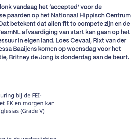
lonk vandaag het ‘accepted’ voor de
se paarden op het Nationaal Hippisch Centrum
 Dat betekent dat allen fit to compete zijn en de
TeamNL afvaardiging van start kan gaan op het
ssuur in eigen land. Loes Cevaal, Rixt van der
Tessa Baaijens komen op woensdag voor het
ctie, Britney de Jong is donderdag aan de beurt.
ring bij de FEI-
het EK en morgen kan
glesias (Grade V)
 in de wedstrijdring.