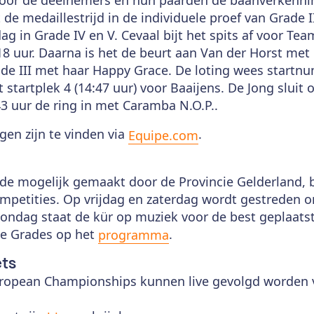
e medaillestrijd in de individuele proef van Grade II, 
g in Grade IV en V. Cevaal bijt het spits af voor Tea
 uur. Daarna is het de beurt aan Van der Horst met 
rade III met haar Happy Grace. De loting wees start
 startplek 4 (14:47 uur) voor Baaijens. De Jong sluit 
 uur de ring in met Caramba N.O.P..
agen zijn te vinden via
.
Equipe.com
 mogelijk gemaakt door de Provincie Gelderland, bes
ompetities. Op vrijdag en zaterdag wordt gestreden 
zondag staat de kür op muziek voor de best geplaatst
se Grades op het
.
programma
ets
uropean Championships kunnen live gevolgd worden 