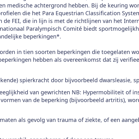
en medische achtergrond hebben. Bij de keuring wo
rofielen die het Para Equestrian Classification Syst
 de FEI, die in lijn is met de richtlijnen van het Int
rnationaal Paralympisch Comité biedt sportmogelijk
tandelijke beperkingen*.
rden in tien soorten beperkingen die toegelaten wo
eperkingen hebben als overeenkomst dat zij verifie
ende) spierkracht door bijvoorbeeld dwarsleasie, spi
eglijkheid van gewrichten NB: Hypermobiliteit of inst
vormen van de beperking (bijvoorbeeld artritis), wor
aten als gevolg van trauma of ziekte, of een aangeb