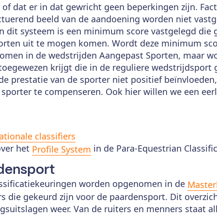
 of dat er in dat gewricht geen beperkingen zijn. Fact
ctuerend beeld van de aandoening worden niet vastg
. In dit systeem is een minimum score vastgelegd di
orten uit te mogen komen. Wordt deze minimum sco
komen in de wedstrijden Aangepast Sporten, maar wo
 toegewezen krijgt die in de reguliere wedstrijdspor
 prestatie van de sporter niet positief beïnvloeden, 
sporter te compenseren. Ook hier willen we een eerl
ationale classifiers
over het
in de Para-Equestrian Classifi
Profile System
rdensport
assificatiekeuringen worden opgenomen in de
Master
rs die gekeurd zijn voor de paardensport. Dit overzic
ngsuitslagen weer. Van de ruiters en menners staat a