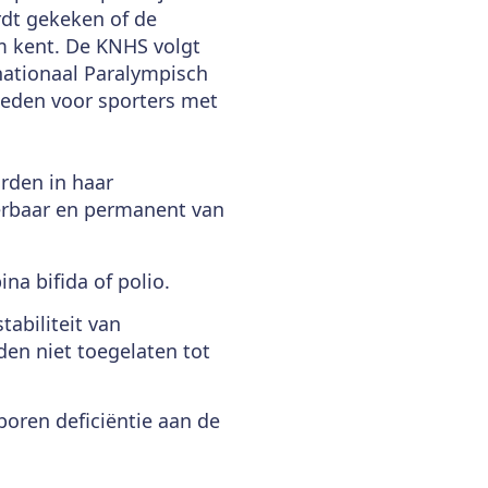
rdt gekeken of de
em kent. De KNHS volgt
ernationaal Paralympisch
heden voor sporters met
rden in haar
erbaar en permanent van
na bifida of polio.
abiliteit van
den niet toegelaten tot
oren deficiëntie aan de