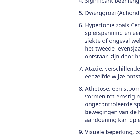
Significant beenleng
Dwerggroei (Achondr
Hypertonie zoals Ce
spierspanning en ee
ziekte of ongeval we
het tweede levensja
ontstaan zijn door h
Ataxie, verschillend
eenzelfde wijze onts
Athetose, een stoorn
vormen tot ernstig m
ongecontroleerde sp
bewegingen van de h
aandoening kan op e
Visuele beperking, z