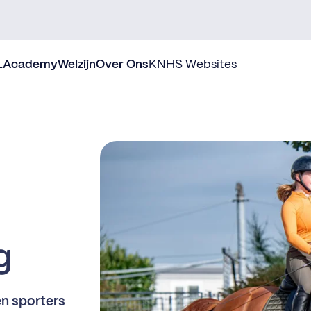
L
Academy
Welzijn
Over Ons
KNHS Websites
g
en sporters