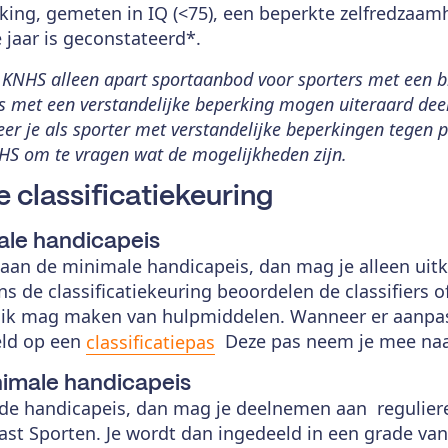
rking, gemeten in IQ (<75), een beperkte zelfredzaa
 jaar is geconstateerd*.
KNHS alleen apart sportaanbod voor sporters met een bl
rs met een verstandelijke beperking mogen uiteraard de
er je als sporter met verstandelijke beperkingen tegen
HS om te vragen wat de mogelijkheden zijn.
 classificatiekeuring
ale handicapeis
 aan de minimale handicapeis, dan mag je alleen uit
s de classificatiekeuring beoordelen de classifiers of
uik mag maken van hulpmiddelen. Wanneer er aanpa
eld op een
Deze pas neem je mee naar
classificatiepas
nimale handicapeis
 de handicapeis, dan mag je deelnemen aan regulier
st Sporten. Je wordt dan ingedeeld in een grade va