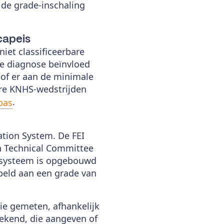
de grade-inschaling
capeis
iet classificeerbare
are diagnose beïnvloed
 of er aan de minimale
ere KNHS-wedstrijden
.
epas
ation System. De FEI
an Technical Committee
it systeem is opgebouwd
ppeld aan een grade van
ie gemeten, afhankelijk
gekend, die aangeven of