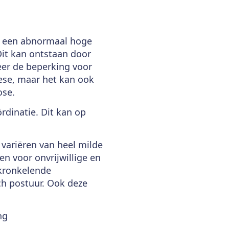
r een abnormaal hoge
it kan ontstaan door
eer de beperking voor
ese, maar het kan ook
ose.
rdinatie. Dit kan op
variëren van heel milde
n voor onvrijwillige en
kronkelende
ch postuur. Ook deze
ng