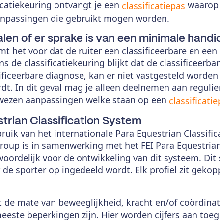
icatiekeuring ontvangt je een
waarop 
classificatiepas
aanpassingen die gebruikt mogen worden.
alen of er sprake is van een minimale handi
 het voor dat de ruiter een classificeerbare en een n
ns de classificatiekeuring blijkt dat de classificeerb
ificeerbare diagnose, kan er niet vastgesteld worden
dt. In dit geval mag je alleen deelnemen aan reguli
wezen aanpassingen welke staan op een
classificati
trian Classification System
ruik van het internationale Para Equestrian Classific
Group is in samenwerking met het FEI Para Equestri
twoordelijk voor de ontwikkeling van dit systeem. D
r de sporter op ingedeeld wordt. Elk profiel zit geko
t de mate van beweeglijkheid, kracht en/of coördinat
eeste beperkingen zijn. Hier worden cijfers aan toe