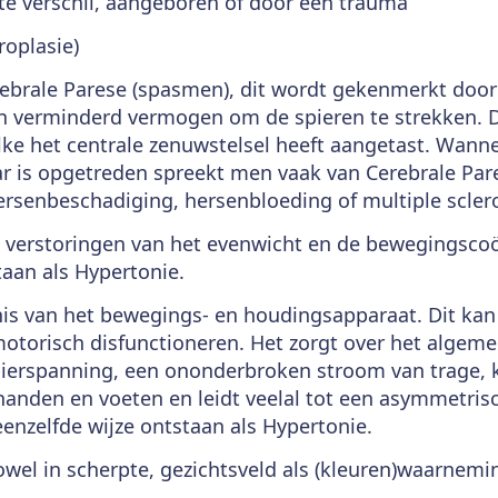
te verschil, aangeboren of door een trauma
oplasie)
rebrale Parese (spasmen), dit wordt gekenmerkt doo
n verminderd vermogen om de spieren te strekken. D
lke het centrale zenuwstelsel heeft aangetast. Wann
ar is opgetreden spreekt men vaak van Cerebrale Par
ersenbeschadiging, hersenbloeding of multiple scler
e verstoringen van het evenwicht en de bewegingscoö
taan als Hypertonie.
is van het bewegings- en houdingsapparaat. Dit kan 
otorisch disfunctioneren. Het zorgt over het algemee
ierspanning, een ononderbroken stroom van trage, 
anden en voeten en leidt veelal tot een asymmetris
enzelfde wijze ontstaan als Hypertonie.
owel in scherpte, gezichtsveld als (kleuren)waarnemi