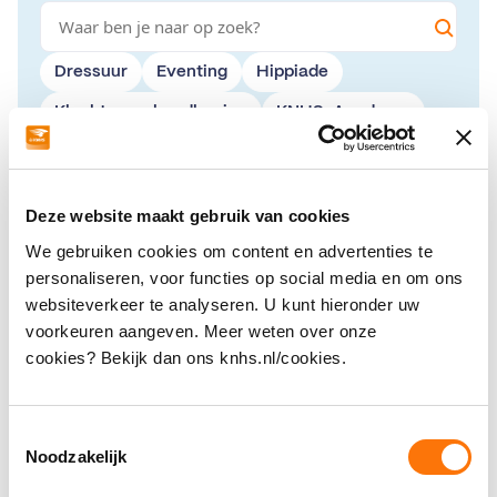
Dressuur
Eventing
Hippiade
Klachten en handhaving
KNHS-Academy
KNHS-lidmaatschap
KNHS-webshop
Meedoen aan wedstrijden
Mijn Gegevens
Deze website maakt gebruik van cookies
Mijn Gegevens
Mijn KNHS
Officials
We gebruiken cookies om content en advertenties te
Over de KNHS
Paarden en pony's
personaliseren, voor functies op social media en om ons
websiteverkeer te analyseren. U kunt hieronder uw
Sportaanbieders
Springen
Wedstrijden
voorkeuren aangeven. Meer weten over onze
cookies? Bekijk dan ons knhs.nl/cookies.
Toestemmingsselectie
Voltigeforum
Noodzakelijk
Elke discipline in de paardensport heeft een eigen forum.