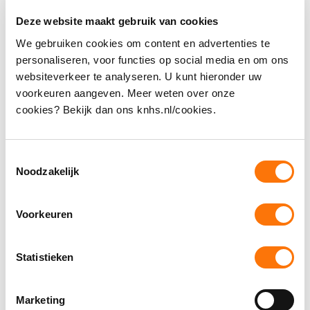
Deze website maakt gebruik van cookies
We gebruiken cookies om content en advertenties te
Algemene Voorwaarden mbt lidmaatschap,
personaliseren, voor functies op social media en om ons
startpas, inschrijvingen en deelname aan
websiteverkeer te analyseren. U kunt hieronder uw
wedstrijden.
voorkeuren aangeven. Meer weten over onze
cookies? Bekijk dan ons knhs.nl/cookies.
Hoe vind ik de bijscholingen?
Toestemmingsselectie
Als ik niet genoeg licentiepunten heb gehaald,
Noodzakelijk
wat gebeurt er dan met mijn
instructeurslicentie?
Voorkeuren
Ik ben mijn instructeursdiploma kwijt, wat kan ik
doen?
Statistieken
Ik geef les zonder officieel diploma, hoe kan ik
Marketing
(versneld) een diploma halen? (EVC-traject)