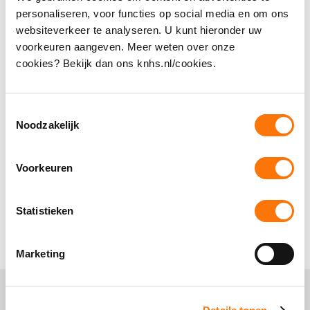
personaliseren, voor functies op social media en om ons
Kan ik mijn bestelling uit de KNHS-webshop
websiteverkeer te analyseren. U kunt hieronder uw
nog wijzigen?
voorkeuren aangeven. Meer weten over onze
cookies? Bekijk dan ons knhs.nl/cookies.
Ik kan niet inloggen in de KNHS-Webshop van
Agradi
Toestemmingsselectie
Noodzakelijk
Ik wil een product uit de KNHS-webshop retour
sturen, hoe werkt dit?
Voorkeuren
Wanneer kan ik mijn bestelling uit de KNHS-
Statistieken
webshop verwachten?
Marketing