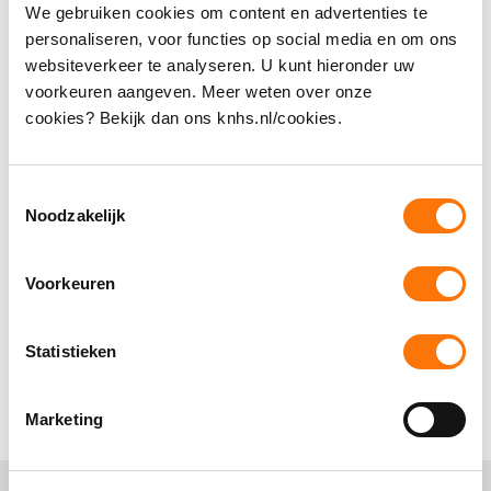
Ik heb een nieuw paard, wat mag ik starten in de
We gebruiken cookies om content en advertenties te
personaliseren, voor functies op social media en om ons
dressuur?
websiteverkeer te analyseren. U kunt hieronder uw
voorkeuren aangeven. Meer weten over onze
Wanneer mag je in zomertenue rijden?
cookies? Bekijk dan ons knhs.nl/cookies.
Welke dressuurproeven zijn er? En waar vind ik
Toestemmingsselectie
de protocollen?
Noodzakelijk
Mag je met een neusnetje starten op
Voorkeuren
wedstrijden?
Vanaf welke leeftijd mag je bij de paarden
Statistieken
rijden?
Marketing