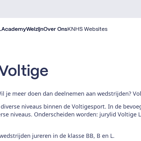
L
Academy
Welzijn
Over Ons
KNHS Websites
 Voltige
Wil je meer doen dan deelnemen aan wedstrijden? Volg
e diverse niveaus binnen de Voltigesport. In de bevo
e niveaus. Onderscheiden worden: jurylid Voltige L e
edstrijden jureren in de klasse BB, B en L.