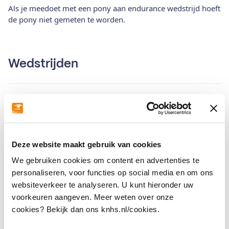
Als je meedoet met een pony aan endurance wedstrijd hoeft
de pony niet gemeten te worden.
Wedstrijden
Mijn paard heeft een buitenlands
paardenpaspoort, wat nu?
Overstapservice
Deze website maakt gebruik van cookies
We gebruiken cookies om content en advertenties te
UELN nummer opzoeken van paarden
personaliseren, voor functies op social media en om ons
websiteverkeer te analyseren. U kunt hieronder uw
voorkeuren aangeven. Meer weten over onze
Kan ik de aanvraag van mijn startpas
cookies? Bekijk dan ons knhs.nl/cookies.
annuleren?