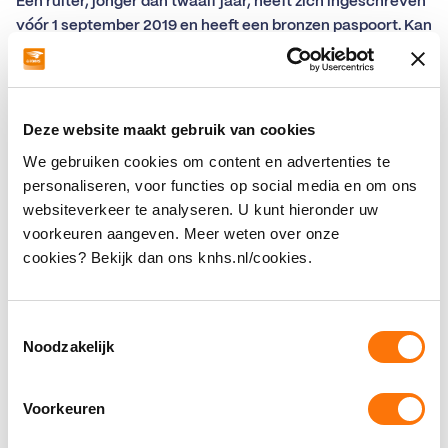
Een ruiter, jonger dan twaalf jaar, heeft zich ingeschreven
vóór 1 september 2019 en heeft een bronzen paspoort. Kan
hij/zij deze inruilen voor een Bixie&Friends
ruiterpaspoort?
Je kunt deze aanvragen bij de KNHS Servicedesk door een
mail te sturen naar
info@knhs.nl
of te bellen naar
Deze website maakt gebruik van cookies
0577408300. Vergeet niet je
relatienummer
te vermelden!
We gebruiken cookies om content en advertenties te
personaliseren, voor functies op social media en om ons
websiteverkeer te analyseren. U kunt hieronder uw
voorkeuren aangeven. Meer weten over onze
cookies? Bekijk dan ons knhs.nl/cookies.
Wedstrijden
Toestemmingsselectie
UELN nummer opzoeken van paarden
Noodzakelijk
Welke soorten startpassen zijn er?
Voorkeuren