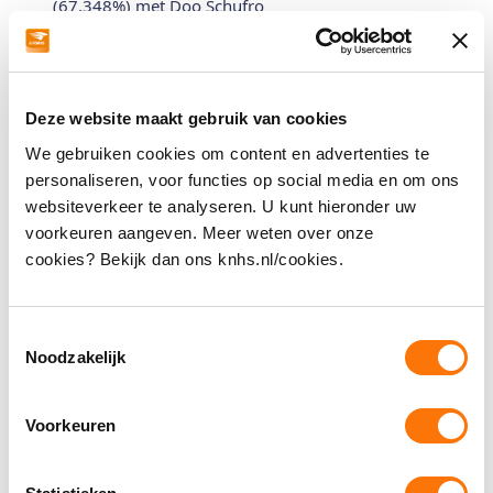
(67.348%) met Doo Schufro
2017 Rotterdam:
Winnaar
Kür (71.722%) met Doo
Schufro
2017 Zevenaar, Grade III:
Winnaar
(75.00%) met Doo
Deze website maakt gebruik van cookies
Schufro
We gebruiken cookies om content en advertenties te
2017 Luttenberg: 3e (69.56%) met Doo Schufro
personaliseren, voor functies op social media en om ons
websiteverkeer te analyseren. U kunt hieronder uw
2017 Zuidwolde:
Winnaar
(65.29%) met Doo Schufro
voorkeuren aangeven. Meer weten over onze
2016 Genemuiden, Grade II:
Winnaar
(70.43%) met
cookies? Bekijk dan ons knhs.nl/cookies.
Doo Schufro
2016 Rotterdam: 5e finale (70.250%) met Ricochet
Toestemmingsselectie
2016 Indoor Brabant, Grade II: 5e (68.500%) met
Noodzakelijk
Ricochet
2016 Overasselt, Grade 1B/II: 3e team test (62.50%),
Voorkeuren
6e individuele proef (66.64%) met Ricochet
2016 Genemuiden, Grade IB/II: 4e (68.71%) met