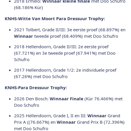
2018 Ermelo:
Winnaar kleine finale
met Doo Schufro
(68.186% Kür)
KNHS-Witte Van Moort Para Dressuur Trophy:
2021 Tolbert, Grade II/III: 3e eerste proef (68.897%) en
Winnaar
tweede proef (68.409%) met Doo Schufro
2018 Hellendoorn, Grade II/III: 2e eerste proef
(67.721%) en 3e tweede proef (67.941%) met Doo
Schufro
2017 Hellendoorn, Grade 1/2: 2e individuele proef
(67.26%) met Doo Schufro
KNHS-Para Dressuur Trophy:
2026 Den Bosch:
Winnaar Finale
(Kür 76.466%) met
Doo Schufro
2025 Hellendoorn, Grade I, II en III:
Winnaar
Grand
Prix A ((76.667%) en
Winnaar
Grand Prix B (72.396%)
met Doo Schufro