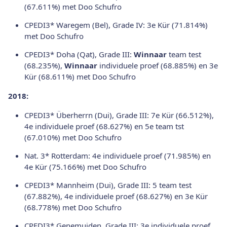
(67.611%) met Doo Schufro
CPEDI3* Waregem (Bel), Grade IV: 3e Kür (71.814%)
met Doo Schufro
CPEDI3* Doha (Qat), Grade III:
Winnaar
team test
(68.235%),
Winnaar
individuele proef (68.885%) en 3e
Kür (68.611%) met Doo Schufro
2018:
CPEDI3* Überherrn (Dui), Grade III: 7e Kür (66.512%),
4e individuele proef (68.627%) en 5e team tst
(67.010%) met Doo Schufro
Nat. 3* Rotterdam: 4e individuele proef (71.985%) en
4e Kür (75.166%) met Doo Schufro
CPEDI3* Mannheim (Dui), Grade III: 5 team test
(67.882%), 4e individuele proef (68.627%) en 3e Kür
(68.778%) met Doo Schufro
CPEDI3* Genemuiden, Grade III: 3e individuele proef