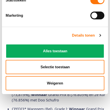
Statistieken
Ricochet
2015 Harmelen, Grade II/IB: 2e individuele proef
Marketing
(70.93%) en Winnaar team test (71.32%) met Rocochet
Overige:
Details tonen
2026:
CPEDI3* Hagen (Dui), Grade I:
Winnaar
Grand Prix A
(73.820%),
Winnaar
Grand Prix B (73.333%)
Alles toestaan
en
Winnaar
Kür (77.211%) met Doo Schufro
CDN-Para Rotterdam:
Winnaar
Grand Prix A (73.958%)
Selectie toestaan
met Doo Schufro
2025:
Weigeren
CPEDI3* Hagen (Dui), Grade I:
Winnaar
Grand Prix A
(73,819%),
Winnaar
Grand Prix B (76.805%) en 2e Kür
(76.856%) met Doo Schufro
CPEDI3* Waregem (Bel), Grade I:
Winnaar
Grand Prix