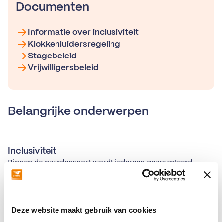
Documenten
Informatie over inclusiviteit
Klokkenluidersregeling
Stagebeleid
Vrijwilligersbeleid
Belangrijke onderwerpen
Inclusiviteit
Binnen de paardensport wordt iedereen geaccepteerd,
ongeacht wie je bent, welke achtergrond je hebt, welke
geloofsovertuiging of wat dan ook. De kwaliteiten van
iedereen worden gerespecteerd en geaccepteerd.
Deze website maakt gebruik van cookies
Lees hierover meer in
ons inclusiviteitsbeleid.