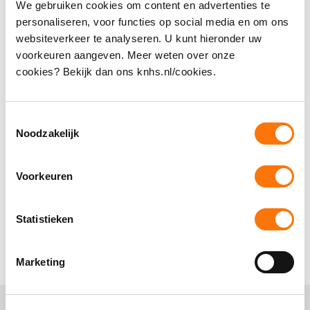
We gebruiken cookies om content en advertenties te
Gerelateerde
personaliseren, voor functies op social media en om ons
websiteverkeer te analyseren. U kunt hieronder uw
Helpcenter-
voorkeuren aangeven. Meer weten over onze
cookies? Bekijk dan ons knhs.nl/cookies.
artikelen
Toestemmingsselectie
Noodzakelijk
Wie is de vertrouwenspersoon van de KNHS?
Tot wie kan ik mijn wenden bij ongewenst gedrag
Voorkeuren
in de paardensport?
Statistieken
Seksuele intimidatie
Marketing