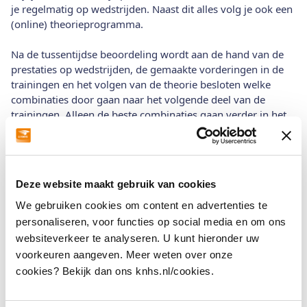
je regelmatig op wedstrijden. Naast dit alles volg je ook een
(online) theorieprogramma.
Na de tussentijdse beoordeling wordt aan de hand van de
prestaties op wedstrijden, de gemaakte vorderingen in de
trainingen en het volgen van de theorie besloten welke
combinaties door gaan naar het volgende deel van de
trainingen. Alleen de beste combinaties gaan verder in het
plan en ontvangen extra trainingen. Behoor jij tot de meest
talentvolle combinaties van Nederland? Dan zien de coaches
je graag op de KNHS Talentendag!
Deze website maakt gebruik van cookies
Springen
Tijdens de KNHS Talentendag rijd je een parcours onder het
We gebruiken cookies om content en advertenties te
toeziend oog van de KNHS-bondscoaches. Zij kijken mee
personaliseren, voor functies op social media en om ons
naar hoe je je parcours rijdt en geven je na afloop gelijk een
websiteverkeer te analyseren. U kunt hieronder uw
terugkoppeling op hoe het ging. Daarna ga je terug naar het
voorkeuren aangeven. Meer weten over onze
losrijterrein en ga je op de aangegeven punten door
cookies? Bekijk dan ons knhs.nl/cookies.
oefenen. De aanwezige trainer uit het KNHS
Trainersplatform kan je daarbij helpen. Daarna kom je terug