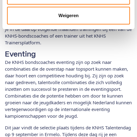
welke combinaties door gaan naar het tweede deel van de
trainingen. Alleen de beste combinaties gaan verder in het
KNHS Talentenplan en krijgen extra trainingen. Behoor jij tot
Weigeren
de meest talentvolle combinaties van Nederland? Dan volg
je in de daarop volgende maanden trainingen bij één van de
KNHS-bondscoaches of een trainer uit het KNHS
Trainersplatform.
Eventing
De KNHS bondscoaches eventing zijn op zoek naar
combinaties die de overstap naar topsport kunnen maken,
daar hoort een competitieve houding bij. Zij zijn op zoek
naar gedreven, talentvolle combinaties die zich volledig
inzetten om succesvol te presteren in de eventingsport.
Combinaties die de potentie hebben om door te kunnen
groeien naar de jeugdkaders en mogelijk Nederland kunnen
vertegenwoordigen op de internationale eventing
kampioenschappen voor de jeugd.
Dit jaar vindt de selectie plaats tijdens de KNHS Talentendag
op 9 september in Ermelo. Tijdens deze dag rij je een