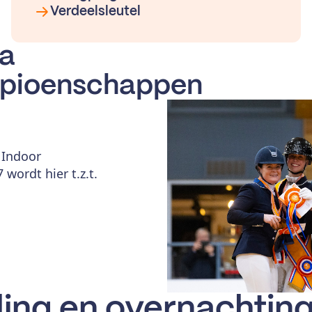
Verdeelsleutel
a
pioenschappen
 Indoor
ordt hier t.z.t.
ling en overnachtin