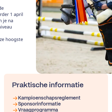
de
der 1 april
 je na
niveau
eze hoogste
Praktische informatie
Kampioenschapsreglement
Sponsorinformatie
Vraagprogramma