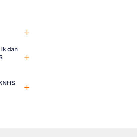
 ik dan
S
f KNHS