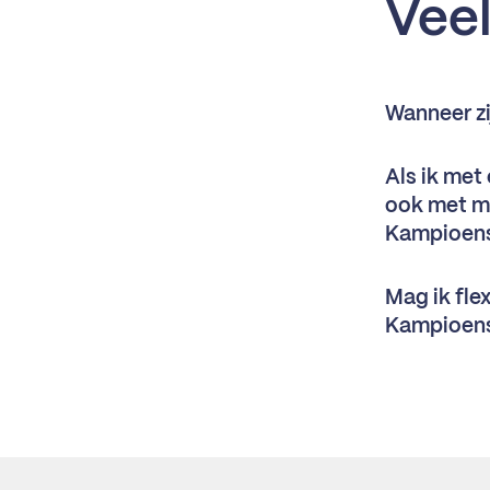
Vee
Wanneer z
Als ik met
ook met m
Kampioen
Mag ik fle
Kampioen