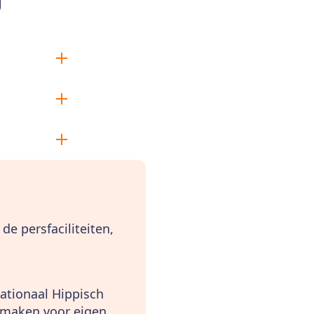
e persfaciliteiten,
ationaal Hippisch
e maken voor eigen