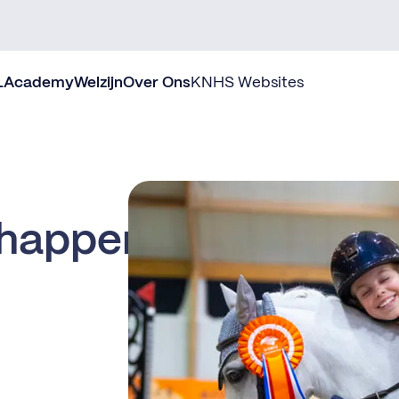
L
Academy
Welzijn
Over Ons
KNHS Websites
chappen