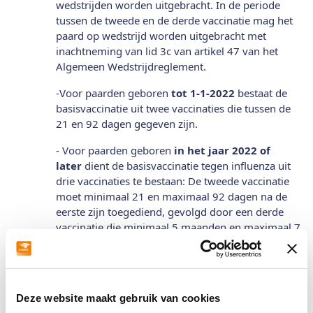
wedstrijden worden uitgebracht. In de periode
tussen de tweede en de derde vaccinatie mag het
paard op wedstrijd worden uitgebracht met
inachtneming van lid 3c van artikel 47 van het
Algemeen Wedstrijdreglement.
-Voor paarden geboren
tot 1-1-2022
bestaat de
basisvaccinatie uit twee vaccinaties die tussen de
21 en 92 dagen gegeven zijn.
- Voor paarden geboren
in het jaar 2022
of
later
dient de basisvaccinatie tegen influenza uit
drie vaccinaties te bestaan: De tweede vaccinatie
moet minimaal 21 en maximaal 92 dagen na de
eerste zijn toegediend, gevolgd door een derde
vaccinatie die minimaal 5 maanden en maximaal 7
maanden na de tweede vaccinatie moet zijn
toegediend (voorbeeld: wanneer een paard op 1
januari 2023 zijn tweede vaccinatie heeft gekregen
moet de vaccinatie tussen 1 juni en uiterlijk op 1
Deze website maakt gebruik van cookies
augustus 2023 zijn toegediend). In de periode