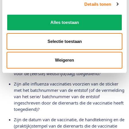
sticker die is afgestempeld door de paspoortuitgevende
Details tonen
instantie?
Is de basisvaccinatie in orde? (zie de uitleg hierboven)
Alles toestaan
Is er vervolgens jaarlijks een influenza
herhaalvaccinatie gegeven? (voorbeeld: wanneer een
Selectie toestaan
paard op 1 maart 2020 is gevaccineerd, dan dient de
herhaalvaccinatie op uiterlijk 1 maart 2021 plaats te
vinden)
Weigeren
Is de laatste influenza vaccinatie minimaal zeven dagen
voor de (eerste) wedstrijd(dag) toegediend?
Zijn alle influenza vaccinaties voorzien van de sticker
met het batchnummer van de entstof (of de vermelding
van het serie/ batchnummer van de entstof
ingeschreven door de dierenarts die de vaccinatie heeft
toegediend)?
Zijn de datum van de vaccinatie, de handtekening en de
(praktijk)stempel van de dierenarts die de vaccinatie